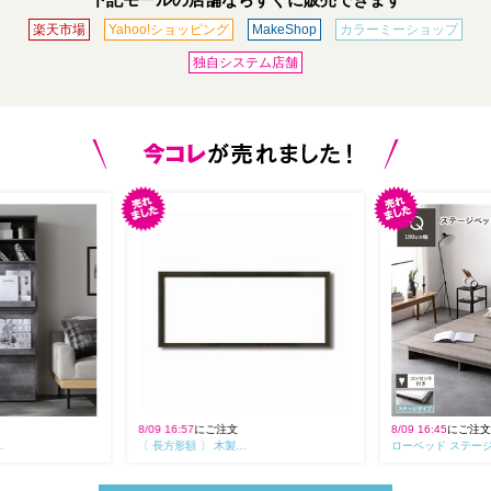
楽天市場
Yahoo!ショッピング
MakeShop
カラーミーショップ
独自システム店舗
8/09 16:57
にご注文
8/09 16:45
にご注
…
〔 長方形額 〕 木製…
ローベッド ステー