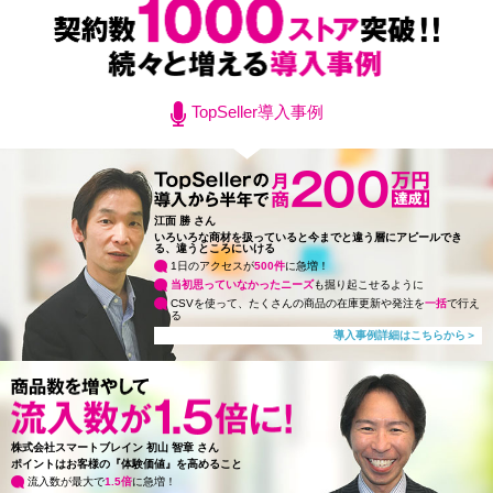
TopSeller導入事例
江面 勝
さん
いろいろな商材を扱っていると今までと違う層にアピールでき
る、違うところにいける
1日のアクセスが
500件
に急増！
当初思っていなかったニーズ
も掘り起こせるように
CSVを使って、たくさんの商品の在庫更新や発注を
一括
で行え
る
導入事例詳細はこちらから＞
株式会社スマートブレイン
初山 智章
さん
ポイントはお客様の『体験価値』を高めること
流入数が最大で
1.5倍
に急増！