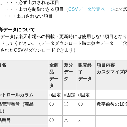
◯」・・・必ず出力される項目
△」・・・出力を制御できる項目（
CSVデータ設定ページ
にて
」・・・出力されない項目
考データについて
考データは楽天市場への掲載・更新時には使用しない項目とな
ードしてください。（データダウンロード時に参考データ：「
されたCSVがダウンロードできます）
目名
全商
差分
販売終
項目内容
品
デー
了
カスタマイズ
デー
タ
データ
タ
ントロールカラム
n固定
u固定
d固定
品管理番号（商品
◯
◯
◯
数字前後の10
L）
品番号
◯
△
☓