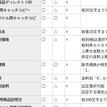
商品ディレクトリID
◯
△
☓
C用キャッチコピー
◯
△
☓
前20文字まで
バイル用キャッチコピ
◯
◯
☓
品名
◯
△
☓
前後10文字ま
売価格
◯
△
☓
税別/税込選択
粗利率カスタ
上乗せ金額カ
所定の送料上
費税
◯
◯
☓
販売価格が税
「1」
料
◯
△
☓
送料別「0」か
別送料
◯
△
☓
設定選択可能
設定する場合
C用商品説明文
◯
△
☓
前100文字ま