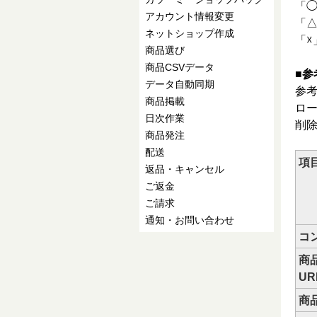
「
アカウント情報変更
「
ネットショップ作成
「☓
商品選び
商品CSVデータ
■参
データ自動同期
参
商品掲載
ロ
日次作業
削除
商品発注
配送
項
返品・キャンセル
ご返金
ご請求
通知・お問い合わせ
コ
商
UR
商