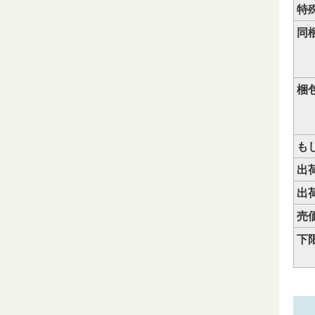
特
同
梱
も
出荷
出荷
売
下