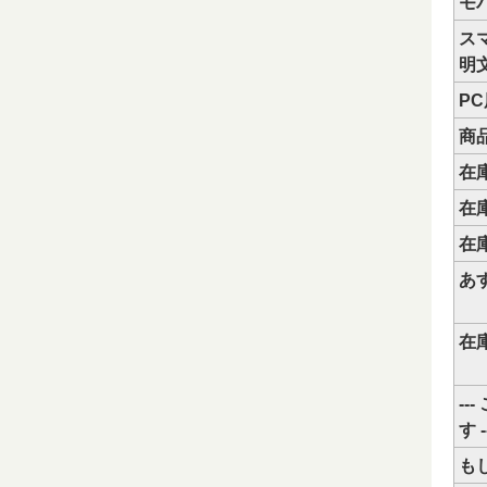
モ
ス
明
P
商
在
在
在
あ
在
--
す -
も