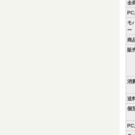
全
P
モ
ー
商
販
消
送
個
P