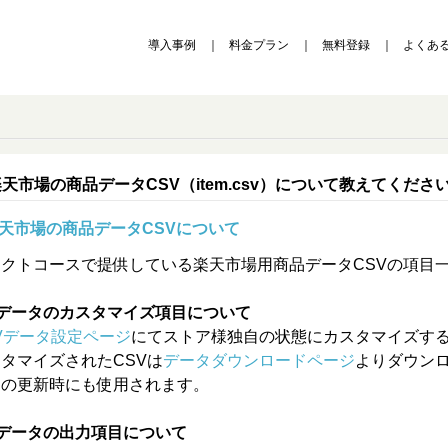
導入事例
料金プラン
無料登録
よくあ
楽天市場の商品データCSV（item.csv）について教えてくだ
天市場の商品データCSVについて
レクトコースで提供している楽天市場用商品データCSVの項目
各データのカスタマイズ項目について
Vデータ設定ページ
にてストア様独自の状態にカスタマイズす
タマイズされたCSVは
データダウンロードページ
よりダウン
期の更新時にも使用されます。
各データの出力項目について