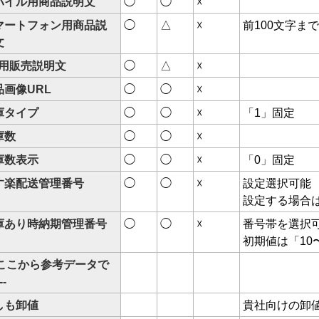
バイル用商品説明文
◯
◯
☓
マートフォン用商品説
◯
△
☓
前100文字ま
文
C用販売説明文
◯
△
☓
品画像URL
◯
◯
☓
庫タイプ
◯
◯
☓
「1」固定
庫数
◯
◯
☓
庫数表示
◯
◯
☓
「0」固定
す楽配送管理番号
◯
◯
☓
設定選択可能
設定する場合
庫あり時納期管理番号
◯
◯
☓
番号帯を選択
初期値は「10
- ここから参考データで
--
しも卸値
貴社向けの卸