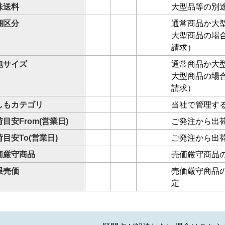
殊送料
大型品等の別
梱区分
通常商品か大
大型商品の場
請求）
包サイズ
通常商品か大
大型商品の場
請求）
しもカテゴリ
当社で管理す
目安From(営業日)
ご発注から出荷
目安To(営業日)
ご発注から出荷
価厳守商品
売価厳守商品
限売価
売価厳守商品
定