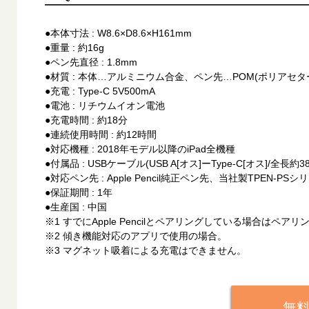
●本体寸法 : W8.6×D8.6×H161mm
●重量 : 約16g
●ペン先直径 : 1.8mm
●材質 : 本体…アルミニウム合金、ペン先…POM(ポリアセタ
●充電 : Type-C 5V500mA
●電池 : リチウムイオン電池
●充電時間 : 約18分
●連続使用時間 : 約12時間
●対応機種 : 2018年モデル以降のiPad全機種
●付属品 : USBケーブル(USB A[オス]ーType-C[オス]/全
●対応ペン先 : Apple Pencil純正ペン先、当社製TPEN-PSシ
●保証期間 : 1年
●生産国 : 中国
※1 すでにApple Pencilとペアリングしている場合はペ
※2 傾き機能対応のアプリで使用の場合。
※3 マグネット吸着による充電はできません。
無