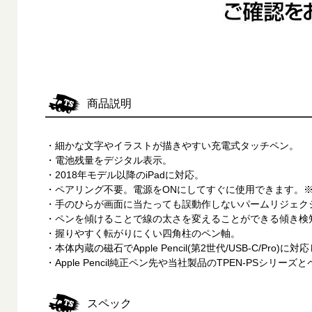
商品説明
・細かな文字やイラストが描きやすい充電式タッチペン。
・電池残量をデジタル表示。
・2018年モデル以降のiPadに対応。
・ペアリング不要。電源をONにしてすぐに使用できます。※
・手のひらが画面に当たっても誤動作しないパームリジェク
・ペンを傾けることで線の太さを変えることができる傾き検
・握りやすく転がりにくい四角柱のペン軸。
・本体内蔵の磁石でApple Pencil(第2世代/USB-C/Pr
・Apple Pencil純正ペン先や当社製品のTPEN-PSシリー
スペック