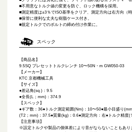
■不用意なトルク値の変更を防ぐ、ロック機構を採用。
■測定精度は±3％でISO基準をクリア、測定方向は右方向（
■保管に便利な丈夫な樹脂ケース付き。
■規定トルクでのボルトの締め付け作業に。
スペック
【商品名】
9.5SQ プレセットトルクレンチ 10〜50N・m GW050-03
【メーカー】
KTC 京都機械工具
【サイズ】
●差込角(sq.)：9.5
●全長(L；mm)：374.9
【スペック】
●ギア数：36●トルク測定範囲(Nm)：10〜50●最小目盛り(mm)
(T2；mm)：37.5●質量(kg)：0.6●測定方向：右●トルク精度(
【注意事項】
※設定トルクや製品の個体差により音がならないこともあり