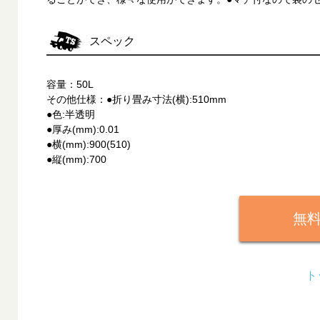
スペック
容量：50L
その他仕様：●折り畳み寸法(横):510mm
●色:半透明
●厚み(mm):0.01
●横(mm):900(510)
●縦(mm):700
無
ト