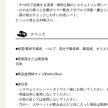
・3〜4日で交換する清潔・便利な猫のシステムトイレ用シー
・ひのきの香りと抗菌ポリマー配合でダブルで消臭！嫌なニ
・尿の色がチェックしやすい白色シート。
たっぷり使える34枚入り。
スペック
■材質/素材不織布、パルプ、高分子吸収材、吸収紙、ポリエ
■原産国または製造地
日本
■商品使用時サイズ約44×29cm
■諸注意
・システムトイレシートタイプと一緒にお使いでください。各社共
・用途以外に使用しないでください。
・火気の近くでは使用しないでください。
・万が一、人やペットが飲み込んだり目に入った場合は医師