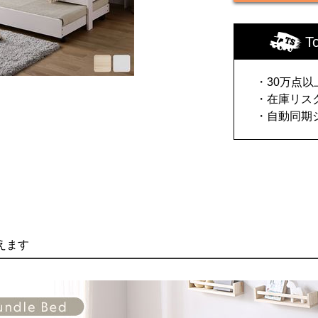
T
・30万点
・在庫リス
・自動同期
えます