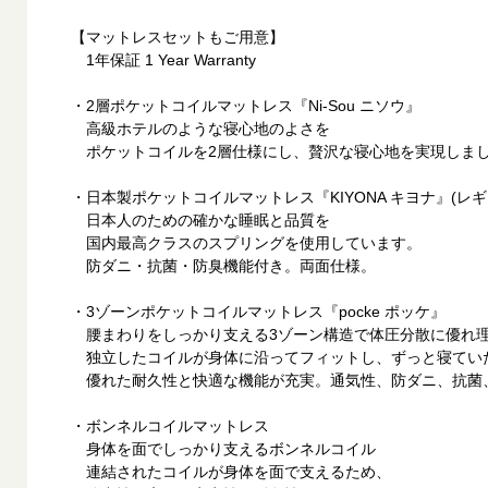
【マットレスセットもご用意】
1年保証 1 Year Warranty
・2層ポケットコイルマットレス『Ni-Sou ニソウ』
高級ホテルのような寝心地のよさを
ポケットコイルを2層仕様にし、贅沢な寝心地を実現しま
・日本製ポケットコイルマットレス『KIYONA キヨナ』(レギ
日本人のための確かな睡眠と品質を
国内最高クラスのスプリングを使用しています。
防ダニ・抗菌・防臭機能付き。両面仕様。
・3ゾーンポケットコイルマットレス『pocke ポッケ』
腰まわりをしっかり支える3ゾーン構造で体圧分散に優れ
独立したコイルが身体に沿ってフィットし、ずっと寝てい
優れた耐久性と快適な機能が充実。通気性、防ダニ、抗菌
・ボンネルコイルマットレス
身体を面でしっかり支えるボンネルコイル
連結されたコイルが身体を面で支えるため、