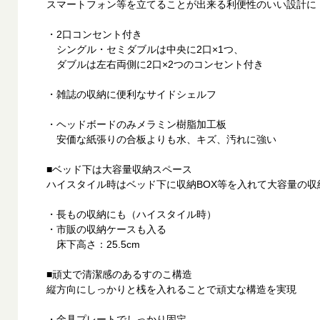
スマートフォン等を立てることが出来る利便性のいい設計に
・2口コンセント付き
シングル・セミダブルは中央に2口×1つ、
ダブルは左右両側に2口×2つのコンセント付き
・雑誌の収納に便利なサイドシェルフ
・ヘッドボードのみメラミン樹脂加工板
安価な紙張りの合板よりも水、キズ、汚れに強い
■ベッド下は大容量収納スペース
ハイスタイル時はベッド下に収納BOX等を入れて大容量の収
・長もの収納にも（ハイスタイル時）
・市販の収納ケースも入る
床下高さ：25.5cm
■頑丈で清潔感のあるすのこ構造
縦方向にしっかりと桟を入れることで頑丈な構造を実現
・金具プレートでしっかり固定