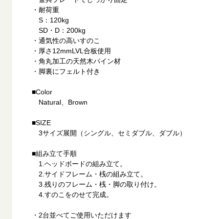
・耐荷重
S：120kg
SD・D：200kg
・通気性の高いすのこ
・厚さ12mmLVL合板使用
・角丸加工の天然木パイン材
・脚裏にフェルト付き
■Color
Natural、Brown
■SIZE
3サイズ展開（シングル、セミダブル、ダブル）
■組み立て手順
1.ヘッドボードの組み立て。
2.サイドフレーム・桟の組み立て。
3.残りのフレーム・桟・脚の取り付け。
4.すのこをのせて完成。
・2台並べてご使用いただけます