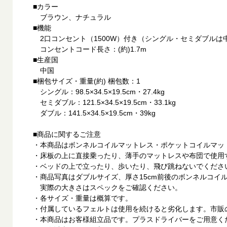
■カラー
ブラウン、ナチュラル
■機能
2口コンセント（1500W）付き（シングル・セミダブルは
コンセントコード長さ：(約)1.7m
■生産国
中国
■梱包サイズ・重量(約) 梱包数：1
シングル：98.5×34.5×19.5cm・27.4kg
セミダブル：121.5×34.5×19.5cm・33.1kg
ダブル：141.5×34.5×19.5cm・39kg
■商品に関するご注意
・本商品はボンネルコイルマットレス・ポケットコイルマッ
・床板の上に直接乗ったり、薄手のマットレスや布団で使用
・ベッドの上で立ったり、歩いたり、飛び跳ねないでくださ
・商品写真はダブルサイズ、厚さ15cm前後のボンネルコイ
実際の大きさはスペックをご確認ください。
・各サイズ・重量は概算です。
・付属しているフェルトは使用を続けると劣化します。市販
・本商品はお客様組立品です。プラスドライバーをご用意く