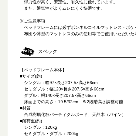
弾力性が高く、安定性、耐久性に優れています。
また、通気性がよくムレにくく快適です。
※ご注意事項
ベッドフレームには必ずボンネルコイルマットレス・ポケ
布団や薄型のマットレスのみの使用等でご使用いただいた
スペック
【ベッドフレーム本体】
■サイズ(約)
シングル：幅97×長さ207.5×高さ66cm
セミダブル：幅120×長さ207.5×高さ66cm
ダブル：幅140×長さ207.5×高さ66cm
床面までの高さ：19.5/32cm ※2段階高さ調整可能
■材質
合成樹脂化粧パーティクルボード、天然木（パイン）
■耐荷重(約)
シングル：120kg
セミダブル・ダブル：200kg