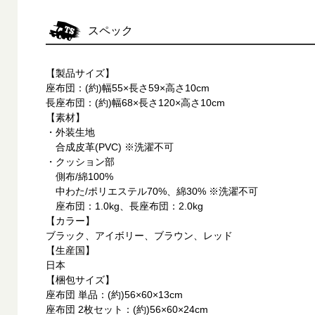
スペック
【製品サイズ】
座布団：(約)幅55×長さ59×高さ10cm
長座布団：(約)幅68×長さ120×高さ10cm
【素材】
・外装生地
合成皮革(PVC) ※洗濯不可
・クッション部
側布/綿100%
中わた/ポリエステル70%、綿30% ※洗濯不可
座布団：1.0kg、長座布団：2.0kg
【カラー】
ブラック、アイボリー、ブラウン、レッド
【生産国】
日本
【梱包サイズ】
座布団 単品：(約)56×60×13cm
座布団 2枚セット：(約)56×60×24cm