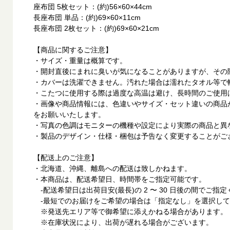
座布団 5枚セット：(約)56×60×44cm
長座布団 単品：(約)69×60×11cm
長座布団 2枚セット：(約)69×60×21cm
【商品に関するご注意】
・サイズ・重量は概算です。
・開封直後にまれに臭いが気になることがありますが、その
・カバーは洗濯できません。汚れた場合は濡れたタオル等で
・こたつに使用する際は過度な高温は避け、長時間のご使用
・画像や商品情報には、色違いやサイズ・セット違いの商品
をお願いいたします。
・写真の色調はモニターの機種や設定により実際の商品と異
・製品のデザイン・仕様・梱包は予告なく変更することがご
【配送上のご注意】
・北海道、沖縄、離島への配送は致しかねます。
・本商品は、配送希望日、時間帯をご指定可能です。
‐配送希望日は出荷目安(最長)の 2 〜 30 日後の間でご指
‐最短でのお届けをご希望の場合は「指定なし」を選択して
※発送先エリア等で御希望に添えかねる場合があります。
※在庫状況により、出荷が遅れる場合がございます。