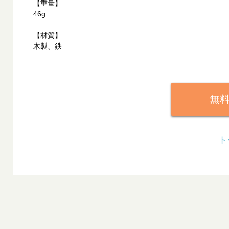
【重量】
46g
【材質】
木製、鉄
無
ト